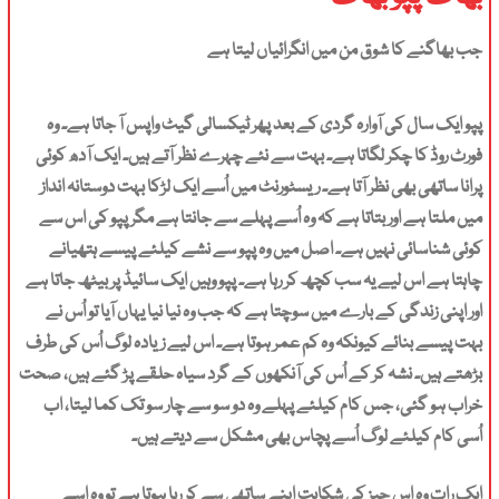
جب بھاگنے کا شوق من میں انگرائیاں لیتا ہے
پپو ایک سال کی آوارہ گردی کے بعد پھر ٹیکسالی گیٹ واپس آ جاتا ہے۔ وہ
فورٹ روڈ کا چکر لگاتا ہے۔ بہت سے نئے چہرے نظر آتے ہیں۔ ایک آدھ کوئی
پرانا ساتھی بھی نظر آتا ہے۔ ریسٹورنٹ میں اُسے ایک لڑکا بہت دوستانہ انداز
میں ملتا ہے اور بتاتا ہے کہ وہ اُسے پہلے سے جانتا ہے مگر پپو کی اس سے
کوئی شناسائی نہیں ہے۔ اصل میں وہ پپو سے نشے کیلئے پیسے ہتھیانے
چاہتا ہے اس لیے یہ سب کچھ کر رہا ہے۔ پپو وہیں ایک سائیڈ پر بیٹھ جاتا ہے
اور اپنی زندگی کے بارے میں سوچتا ہے کہ جب وہ نیا نیا یہاں آیا تو اُس نے
بہت پیسے بنائے کیونکہ وہ کم عمر ہوتا ہے۔ اس لیے زیادہ لوگ اُس کی طرف
بڑھتے ہیں۔ نشہ کر کے اُس کی آنکھوں کے گرد سیاہ حلقے پڑ گئے ہیں، صحت
خراب ہو گئی، جس کام کیلئے پہلے وہ دو سو سے چار سو تک کما لیتا، اب
اُسی کام کیلئے لوگ اُسے پچاس بھی مشکل سے دیتے ہیں۔
ایک رات وہ اس چیز کی شکایت اپنے ساتھی سے کر رہا ہوتا ہے تو وہ اِسے