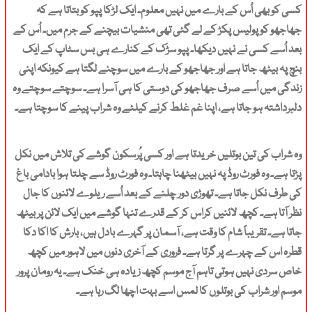
کسی کو بھی اُس کے بارے میں نہیں معلوم۔ ایک لڑکا پپو کو بتاتا ہے کہ
جھاجھو کو پولیس پکڑ کے لے گئی تھی منشیات بیچنے کے جرم میں۔ اُس کے
بعد اُسے کسی نے نہیں دیکھا۔ پپو سڑک کے کنارے ہی بس سٹاپ کے ایک
بنچ پہ بیٹھ جاتا ہے اور جھاجھو کے بارے میں سوچنے لگتا ہے کیونکہ اپنی
زندگی میں اُسے صرف جھاجھو کی دوستی کا ہی آسرا ہے۔ سوچتے سوچتے وہ
دلبرداشتہ ہو جاتا ہے، اپنا غم غلط کرنے کیلئے وہ شراب پینے کا سوچتا ہے۔
وہ شراب کی تین بوتلیں خریدتا ہے اور کسی پُرسکون گوشے کی تلاش میں نکل
پڑتا ہے۔ وہ فورٹ روڈ پہ نہیں بیٹھنا چاہتا۔ وہ فورٹ روڈ سے چلتا ہوا بادامی باغ
کی طرف نکل جاتا ہے۔ تھوڑی دور چلنے کے بعد اُسے ریلوے لائنوں کا جال
نظر آتا ہے۔ کچھ لائنیں کراس کر کے قدرے تنہا گوشے میں ایک لائن پر بیٹھ
جاتا ہے۔ تقریباً شام کا وقت ہے، آسمان پر گہرے بادل ہیں، بارش کا اکا دکا
قطرہ اس کے چہرے پر گرتا ہے۔ فروری کے آخری دنوں میں لاہور میں کچھ
خاص سردی نہیں ہوتی تاہم آج موسم کچھ زیادہ ہی خنک ہے۔ یہ رومان پرور
موسم اور شراب کی بوتلوں کا لمس اسے بہت اچھا لگ رہا ہے۔