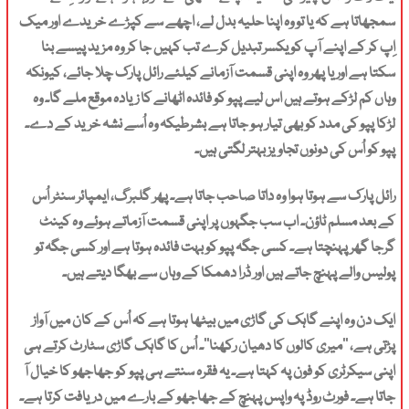
سمجھاتا ہے کہ یا تو وہ اپنا حلیہ بدل لے، اچھے سے کپڑے خریدے اور میک
اِپ کر کے اپنے آپ کو یکسر تبدیل کرے تب کہیں جا کر وہ مزید پیسے بنا
سکتا ہے اور یا پھر وہ اپنی قسمت آزمانے کیلئے رائل پارک چلا جائے، کیونکہ
وہاں کم لڑکے ہوتے ہیں اس لیے پپو کو فائدہ اٹھانے کا زیادہ موقع ملے گا۔ وہ
لڑکا پپو کی مدد کو بھی تیار ہو جاتا ہے بشرطیکہ وہ اُسے نشہ خرید کے دے۔
پپو کو اُس کی دونوں تجاویز بہتر لگتی ہیں۔
رائل پارک سے ہوتا ہوا وہ داتا صاحب جاتا ہے۔ پھر گلبرگ، ایمپائر سنٹر اُس
کے بعد مسلم ٹاؤن۔ اب سب جگہوں پر اپنی قسمت آزماتے ہوئے وہ کینٹ
گرجا گھر پہنچتا ہے۔ کسی جگہ پپو کو بہت فائدہ ہوتا ہے اور کسی جگہ تو
پولیس والے پہنچ جاتے ہیں اور ڈرا دھمکا کے وہاں سے بھگا دیتے ہیں۔
ایک دن وہ اپنے گاہک کی گاڑی میں بیٹھا ہوتا ہے کہ اُس کے کان میں آواز
پڑتی ہے، ’’میری کالوں کا دھیان رکھنا‘‘۔ اُس کا گاہک گاڑی سٹارٹ کرتے ہی
اپنی سیکرٹری کو فون پہ کہتا ہے۔ یہ فقرہ سنتے ہی پپو کو جھاجھو کا خیال آ
جاتا ہے۔ فورٹ روڈ پہ واپس پہنچ کے جھاجھو کے بارے میں دریافت کرتا ہے۔