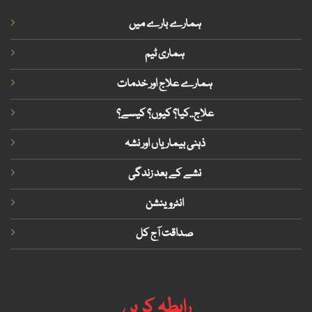
ہمارے بارے میں
ہماری ٹیم
ہمارے علاج اور خدمات
علاج..کیا؟ کیوں؟ کیسے؟
ذہنی بیماریاں اور نشہ
نشے کے بعد زندگی
انٹروینشن
صداقت آج کل
رابطہ کریں