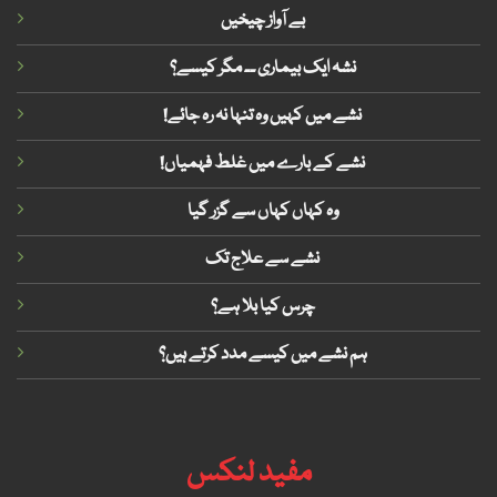
بے آواز چیخیں
نشہ ایک بیماری ۔۔ مگر کیسے؟
!نشے میں کہیں وہ تنہا نہ رہ جائے
!نشے کے بارے میں غلط فہمیاں
وہ کہاں کہاں سے گزر گیا
نشے سے علاج تک
چرس کیا بلا ہے؟
ہم نشے میں کیسے مدد کرتے ہیں؟
مفید لنکس