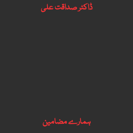
ڈاکٹر صداقت علی
ہمارے مضامین