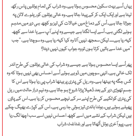
یہاں اُسے بہت سکون محسوس ہوتا ہے۔ وہ شراب کی تمام بوتلیں پاس رکھ
لیتا ہے اور ایک ایک کر کے پیتا جاتا ہے۔ وہ خالی بوتلوں کو ریلوے لائن پہ
جوڑتا جاتا ہے۔ اُس کے دماغ میں خیالات کی تیز رو کچھ ہی دیر میں مدہم
ہونے لگتی ہے۔ اُسے ایسا لگتا ہے جیسے وہ اپنے آپ سے یا خدا سے کچھ
کہہ رہا ہے۔۔۔ لیکن سمجھ نہیں آتا وہ کیا کہہ رہا ہے۔ وہ سوچتا ہے، ’’جب
میں خدا سے باتیں کرتا ہوں تو وہ جواب کیوں نہیں دیتا؟‘‘
پھر اُسے ایسا محسوس ہوتا ہے جیسے وہ شراب کی خالی بوتلوں کی طرح اندر
تک خالی ہے۔ انہی سوچوں میں ڈوبے ہوئے اُسے احساس بھی نہیں ہوتا کہ وہ
کس جگہ پہ بیٹھا ہے۔ وہ ریل کی پٹری پر بیٹھا شراب پی رہا ہوتا ہے اس کا
جسم تھوڑی دیر کے بعد ڈھیلا پڑنا شروع ہو جاتا ہے۔ وہ نیم دراز حالت میں ریل
کی پٹری کو تکیے کی طرح اپنے سر کے نیچے محسوس کر رہا ہے۔ اس کے پاؤں
پھیلے ہوئے ہیں۔ بوندا باندی تیز ہوتی جا رہی ہے۔ اس کے کپڑے بھیگ چکے
ہیں لیکن شراب کے نشے میں اسے کچھ احساس نہیں اسے سب اچھا لگ رہا
ہے۔ پپو آخری بوتل اُٹھاتا ہے اور غٹاغٹ شراب