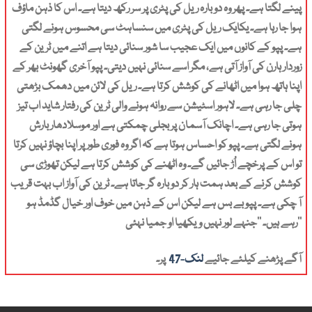
پینے لگتا ہے۔ پھر وہ دوبارہ ریل کی پٹری پر سر رکھ دیتا ہے۔ اس کا ذہن ماؤف
ہوا جا رہا ہے۔ یکایک ریل کی پٹری میں سنساہٹ سی محسوس ہونے لگتی
ہے۔ پپو کے کانوں میں ایک عجیب سا شور سنائی دیتا ہے اتنے میں ٹرین کے
زوردار ہارن کی آواز آتی ہے، مگر اسے سنائی نہیں دیتی۔ پپو آخری گھونٹ بھر کے
اپنا ہاتھ ہوا میں اٹھانے کی کوشش کرتا ہے۔ ریل کی لائن میں دھمک بڑھتی
چلی جا رہی ہے۔ لاہور اسٹیشن سے روانہ ہونے والی ٹرین کی رفتار شاید اب تیز
ہوتی جا رہی ہے۔ اچانک آسمان پر بجلی چمکتی ہے اور موسلادھار بارش
ہونے لگتی ہے۔ پپو کو احساس ہوتا ہے کہ اگر وہ فوری طور پر اپنا بچاؤ نہیں کرتا
تو اس کے پرخچے اُڑ جائیں گے۔ وہ اٹھنے کی کوشش کرتا ہے لیکن تھوڑی سی
کوشش کرنے کے بعد ہمت ہار کر دوبارہ گر جاتا ہے۔ ٹرین کی آواز اب بہت قریب
آ چکی ہے۔ پپو بے بس ہے لیکن اس کے ذہن میں خوف اور خیال گڈمڈ ہو
رہے ہیں۔ ’’جنہے لور نہیں ویکھیا او جمیا نہئی‘‘
آگے پڑھنے کیلئے جائیے
لنک-47
پر۔