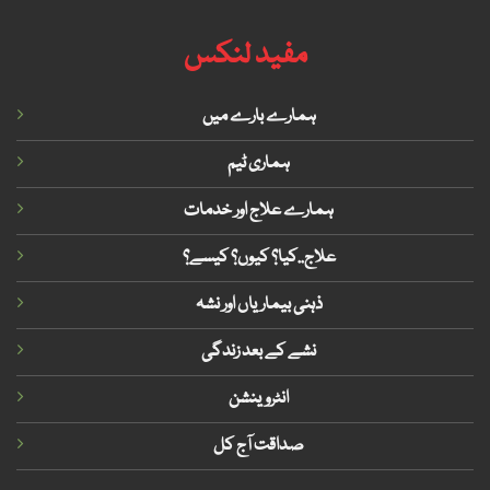
مفید لنکس
ہمارے بارے میں
ہماری ٹیم
ہمارے علاج اور خدمات
علاج..کیا؟ کیوں؟ کیسے؟
ذہنی بیماریاں اور نشہ
نشے کے بعد زندگی
انٹروینشن
صداقت آج کل