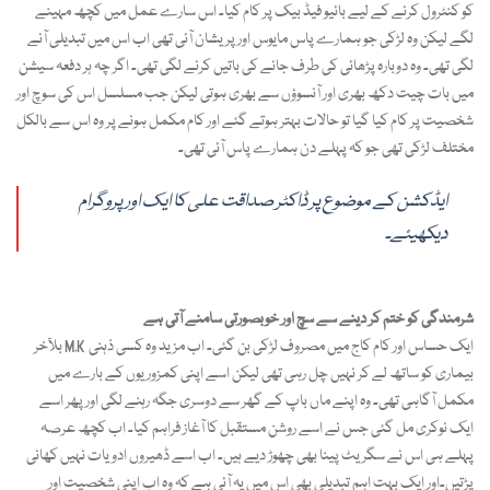
کو کنٹرول کرنے کے لیے بائیو فیڈ بیک پر کام کیا۔ اس سارے عمل میں کچھ مہینے
لگے لیکن وہ لڑکی جو ہمارے پاس مایوس اور پریشان آئی تھی اب اس میں تبدیلی آنے
لگی تھی۔ وہ دوبارہ پڑھائی کی طرف جانے کی باتیں کرنے لگی تھی۔ اگر چہ ہر دفعہ سیشن
میں بات چیت دکھ بھری اور آنسوؤں سے بھری ہوتی لیکن جب مسلسل اس کی سوچ اور
شخصیت پر کام کیا گیا تو حالات بہتر ہوتے گئے اور کام مکمل ہونے پر وہ اس سے بالکل
مختلف لڑکی تھی جو کہ پہلے دن ہمارے پاس آئی تھی۔
ایڈکشن کے موضوع پر ڈاکٹر صداقت علی کا ایک اور پروگرام
دیکھیئے۔
شرمندگی کو ختم کر دینے سے سچ اور خوبصورتی سامنے آتی ہے
بلآخر M.K ایک حساس اور کام کاج میں مصروف لڑکی بن گئی۔ اب مزید وہ کسی ذہنی
بیماری کو ساتھ لے کر نہیں چل رہی تھی لیکن اسے اپنی کمزوریوں کے بارے میں
مکمل آگاہی تھی۔ وہ اپنے ماں باپ کے گھر سے دوسری جگہ رہنے لگی اور پھر اسے
ایک نوکری مل گئی جس نے اسے روشن مستقبل کا آغاز فراہم کیا۔ اب کچھ عرصہ
پہلے ہی اس نے سگریٹ پینا بھی چھوڑ دیے ہیں۔ اب اسے ڈھیروں ادویات نہیں کھانی
پڑتیں۔اور ایک بہت اہم تبدیلی بھی اس میں یہ آئی ہے کہ وہ اب اپنی شخصیت اور