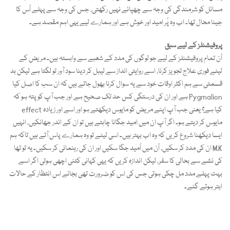
مسائل کو شرمندگی کی وجہ سے چھپائے نہیں رکھتی، جس کی وجہ سے پہلے اُس کا
جینا محال تھا۔ اب وہ پُر امید اور خوش ہے اور ہمارے لیے یہی اہم مقصد ہے۔
پروفیشنلز کے لیے سبق
اُن تمام پروفیشنلز کے لیے جو لوگوں کی مدد کے شعبے سے وابستہ ہیں۔ مریض کے
لیئے فوری علاج تجویز کرنا، اسے روایتی انداز سے لیبل کر دینا سود آور تو لگتا ہے لیکن بد
قسمتی سے ہم اکثر اوقات خود سے یہ سوال کرنا بھول جاتے ہیں کہ ان سب کا اصل کیا
ہے اور ان کی درستگی کس حد تک صحیح ہے اور جب آپ کو پتہ ہو کہ Pygmalion
effect کیا ہے؟ یعنی جب آپ اپنے مریض کو مایوس دیکھتے ہو اور اسے اور زیادہ
مایوس کر دیتے ہو۔ اگر آپ ان میں امید جگانا چاہتے ہیں تو ان کے اندر جھانکیں، انہیں
ایسا دیکھنا شروع کریں کہ وہ اب بہتر ہیں۔ اسی لیئے تو وہ ہمارے پاس آتے ہیں تاکہ ہم
ان کی مدد کر سکیں، اُن میں اُمید جگا سکیں اور ان کی رہنمائی کر سکیں۔ یہ تو تھا M.K
کی نشے سے بحالی کا سفر، لیکن اندازہ کریں کہ یہی کہانی کتنی اچھی ہوتی اگر اسے
بہت پہلے مدد مل چکی ہوتی جس کی اس کو ضرورت تھی بجائے اس انتظار کے حالات
ابتر ہوتے گئے۔