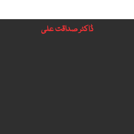
ڈاکٹر صداقت علی