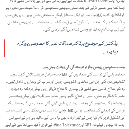
لمحات کے لیے زندگی سے دور لے جاتا اس نشے کا نام Nitrous Oxide تھا۔ یہ ایک
ایسا نشہ ہے جسے کرنے کے بعد انسان سوچنے سمجھنے کی صلاحیت سے محروم ہو
جاتا ہے اور ایک مستقل لیکن مصنوعی ہنسی چہرے پر رہتی ہے۔ M.K کو لگتا تھا کہ یہ
والا نشہ کرنے کے بعد اسے “سکون” حاصل ہو گیا ہے۔ حقیقت سے دوری مل جانا اس
کے لیے بہت آرام دہ تھا اور وہ اس نشہ میں آگے بڑھتی گئی۔
ایڈکشن کے موضوع پر ڈاکٹر صداقت علی کا خصوصی پروگرام
دیکھیئے۔
جب سسٹم میں پھنس جاؤ تو شرمندگی کی بہتات ہوتی ہے
جب متبادل طریقے تلاش کرتے ہوئے M.K ہماری پاس آئی تو اسے کئی بیماریوں کی
تشخیص دی گئی جن میں شخصی، تشویشی، چرس اور شراب کی بیماریاں شامل تھیں۔
وہ کئی علاج گاہوں سے نشے کی بیماری کا علاج کرواتی رہی لیکن ہر دفعہ وہ دوبارہ
نشے کا شکار ہو جاتی۔ اسے ان علاج گاہوں میں جانے سے نفرت تھی لیکن بہت سے
پروفیشنلز کے مشوروں کی وجہ سے وہ ان پر یقین کرتی گئی۔ ہم نے اس کے مسئلے کو
روایتی انداز سے نہیں دیکھا۔ اسی لیئے ہم نے M.K اور اس کی فیملی کے ڈھانچے اور اس
کی تشکیل نو پر کام کیا جس نے تھوڑا وقت بھی لیا ۔ اس کے ساتھ ہی ہم نے اسے اس
کے فوری دُکھ سے نکالنے کے لیے Mind Toleranceاور CBT ،جب کہ ہیجانی کیفیت