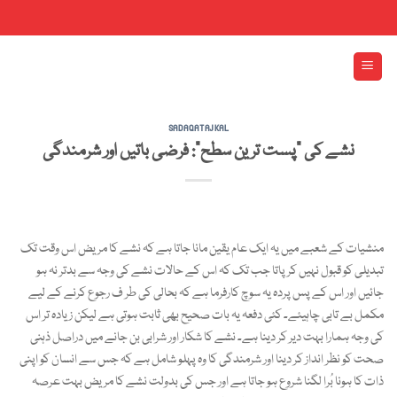
Skip
to
content
SADAQATAJKAL
نشے کی “پست ترین سطح”: فرضی باتیں اور شرمندگی
منشیات کے شعبے میں یہ ایک عام یقین مانا جاتا ہے کہ نشے کا مریض اس وقت تک
تبدیلی کو قبول نہیں کر پاتا جب تک کہ اس کے حالات نشے کی وجہ سے بدتر نہ ہو
جائیں اور اس کے پس پردہ یہ سوچ کارفرما ہے کہ بحالی کی طر ف رجوع کرنے کے لیے
مکمل بے تابی چاہیئے۔ کئی دفعہ یہ بات صحیح بھی ثابت ہوتی ہے لیکن زیادہ تر اس
کی وجہ ہمارا بہت دیر کر دینا ہے۔ نشے کا شکار اور شرابی بن جانے میں دراصل ذہنی
صحت کو نظر انداز کر دینا اور شرمندگی کا وہ پہلو شامل ہے کہ جس سے انسان کو اپنی
ذات کا ہونا بُرا لگنا شروع ہو جاتا ہے اور جس کی بدولت نشے کا مریض بہت عرصہ