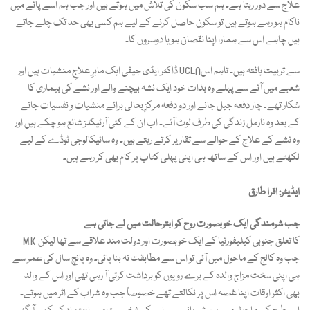
علاج سے دور رہتا ہے۔ ہم سب سکون کی تلاش میں ہوتے ہیں اور جب ہم اسے پانے میں
ناکام ہو رہے ہوتے ہیں تو سکون حاصل کرنے کے لیے ہم کسی بھی حد تک چلے جاتے
ہیں چاہے اس سے ہمارا اپنا نقصان ہو یا دوسروں کا۔
ڈاکٹر ایڈی جیفی ایک ماہرِ علاجِ منشیات ہیں اور UCLAسے تربیت یافتہ ہیں۔ تاہم اس
شعبے میں آنے سے پہلے وہ بذات خود ایک نشہ بیچنے والے اور نشے کی بیماری کا
شکار تھے۔ چار دفعہ جیل جانے اور دو دفعہ مرکزِ بحالی برائے منشیات و نفسیات جانے
کے بعد وہ نارمل زندگی کی طرف لوٹ آئے۔ اب ان کے کئی آرٹیکلز شائع ہو چکے ہیں اور
وہ نشے کے علاج کے حوالے سے تقاریر کرتے رہتے ہیں۔ وہ سائیکالوجی ٹوڈے کے لیے
لکھتے ہیں اور اس کے ساتھ ہی اپنی پہلی کتاب پر کام بھی کر رہے ہیں۔
ایڈیٹر: اقرا طارق
جب شرمندگی ایک خوبصورت روح کو ابترحالت میں لے جاتی ہے
M.K کا تعلق جنوبی کیلیفورنیا کے ایک خوبصورت اور دولت مند علاقے سے تھا لیکن
جب وہ کالج کے ماحول میں آئی تو اس سے مطابقت نہ بنا پائی۔ وہ پانچ سال کی عمر سے
ہی اپنی سخت مزاج والدہ کے برے رویوں کو برداشت کرتی آ رہی تھی اور اس کے والد
بھی اکثر اوقات اپنا غصہ اس پر نکالتے تھے خصوصاً جب وہ شراب کے اثر میں ہوتے۔