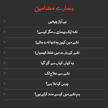
ہمارے مضامین
بے آواز چیخیں
نشہ ایک بیماری ۔۔ مگر کیسے؟
!نشے میں کہیں وہ تنہا نہ رہ جائے
!نشے کے بارے میں غلط فہمیاں
وہ کہاں کہاں سے گزر گیا
نشے سے علاج تک
چرس کیا بلا ہے؟
ہم نشے میں کیسے مدد کرتے ہیں؟