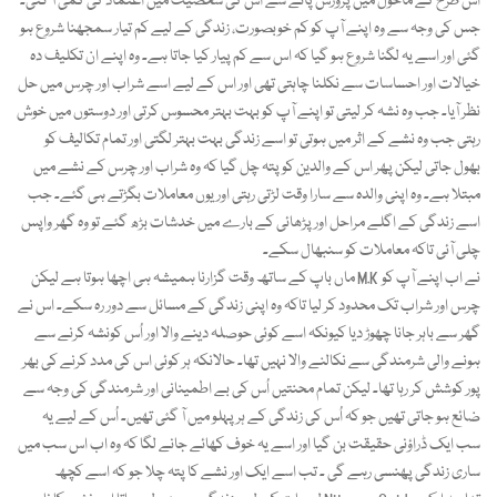
اس طرح کے ماحول میں پرورش پانے سے اس کی شخصیت میں اعتماد کی کمی آ گئی۔
جس کی وجہ سے وہ اپنے آپ کو کم خوبصورت، زندگی کے لیے کم تیار سمجھنا شروع ہو
گئی اور اسے یہ لگنا شروع ہو گیا کہ اس سے کم پیار کیا جاتا ہے۔ وہ اپنے ان تکلیف دہ
خیالات اور احساسات سے نکلنا چاہتی تھی اور اس کے لیے اسے شراب اور چرس میں حل
نظر آیا۔ جب وہ نشہ کر لیتی تو اپنے آپ کو بہت بہتر محسوس کرتی اور دوستوں میں خوش
رہتی جب وہ نشے کے اثر میں ہوتی تو اسے زندگی بہت بہتر لگتی اور تمام تکالیف کو
بھول جاتی لیکن پھر اس کے والدین کو پتہ چل گیا کہ وہ شراب اور چرس کے نشے میں
مبتلا ہے۔ وہ اپنی والدہ سے سارا وقت لڑتی رہتی اور یوں معاملات بگڑتے ہی گئے۔ جب
اسے زندگی کے اگلے مراحل اور پڑھائی کے بارے میں خدشات بڑھ گئے تو وہ گھر واپس
چلی آئی تاکہ معاملات کو سنبھال سکے۔
ماں باپ کے ساتھ وقت گزارنا ہمیشہ ہی اچھا ہوتا ہے لیکن M.K نے اب اپنے آپ کو
چرس اور شراب تک محدود کر لیا تاکہ وہ اپنی زندگی کے مسائل سے دور رہ سکے۔ اس نے
گھر سے باہر جانا چھوڑ دیا کیونکہ اسے کوئی حوصلہ دینے والا اور اُس کونشہ کرنے سے
ہونے والی شرمندگی سے نکالنے والا نہیں تھا۔ حالانکہ ہر کوئی اس کی مدد کرنے کی بھر
پور کوشش کر رہا تھا۔ لیکن تمام محنتیں اُس کی بے اطمینانی اور شرمندگی کی وجہ سے
ضائع ہو جاتی تھیں جو کہ اُس کی زندگی کے ہر پہلو میں آ گئی تھیں۔ اُس کے لیے یہ
سب ایک ڈراؤنی حقیقت بن گیا اور اسے یہ خوف کھائے جانے لگا کہ وہ اب اس سب میں
ساری زندگی پھنسی رہے گی ۔ تب اسے ایک اور نشے کا پتہ چلا جو کہ اسے کچھ