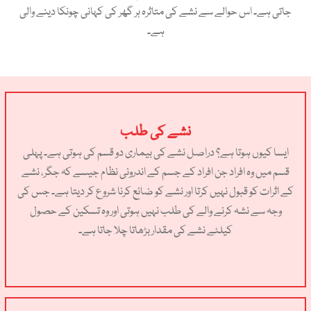
جاتی ہے۔ اس حوالے سے نشے کی متاثرہ ہر گھر کی کہانی چونکا دینے والی
ہے۔
نشے کی طلب
ایسا کیوں ہوتا ہے؟ دراصل نشے کی بیماری دو قسم کی ہوتی ہے۔ پہلی
قسم میں وہ افراد جن افراد کے جسم کے اندرونی نظام جیسے کہ جگر، نشے
کے اثرات کو قبول نہیں کرتا اور نشے کو ضائع کرنا شروع کر دیتا ہے۔ جس کی
وجہ سے نشہ کرنے والے کی طلب نہیں ہوتی اور وہ تسکین کے حصول
کیلئے نشے کی مقدار بڑھاتا چلا جاتا ہے۔