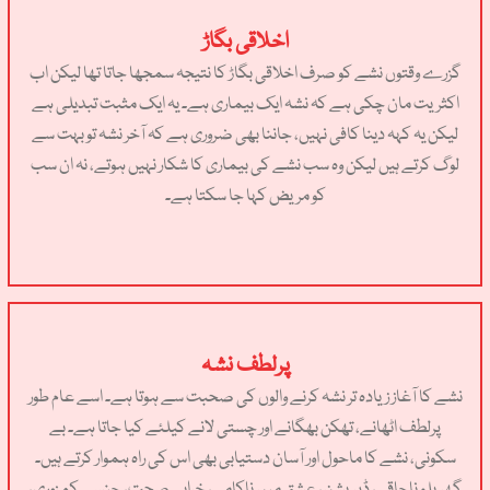
اخلاقی بگاڑ
گزرے وقتوں نشے کو صرف اخلاقی بگاڑ کا نتیجہ سمجھا جاتا تھا لیکن اب
اکثریت مان چکی ہے کہ نشہ ایک بیماری ہے۔ یہ ایک مثبت تبدیلی ہے
لیکن یہ کہہ دینا کافی نہیں، جاننا بھی ضروری ہے کہ آخر نشہ تو بہت سے
لوگ کرتے ہیں لیکن وہ سب نشے کی بیماری کا شکار نہیں ہوتے، نہ ان سب
کو مریض کہا جا سکتا ہے۔
پرلطف نشہ
نشے کا آغاز زیادہ تر نشہ کرنے والوں کی صحبت سے ہوتا ہے۔ اسے عام طور
پرلطف اٹھانے، تھکن بھگانے اور چستی لانے کیلئے کیا جاتا ہے۔ بے
سکونی، نشے کا ماحول اور آسان دستیابی بھی اس کی راہ ہموار کرتے ہیں۔
گھریلو ناچاقی، ڈپریشن، عشق میں ناکامی، خرابی صحت، جنسی کمزوری،