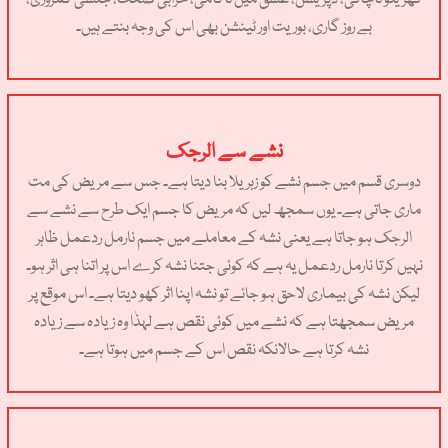
بے روز گاری، بوریت اور ٹینشن بھی اس کی وجہ بنتے ہیں۔
نشے سے الرجک
دوسری قسم میں جسم نشے کو زہریلا بنا دیتا ہے۔ جس سے مریض کی مت
ماری جاتی ہے۔ یوں سمجھ لیں کہ مریض کا جسم ایک طرح سے نشے سے
الرجک ہو جاتا ہے یعنی نشہ کے معاملے میں جسم نارمل ردعمل ظاہر
نہیں کرتا نارمل ردعمل یہ ہے کہ کوئی جتنا نشہ کرے اس پر اتنا ہی اثر ہو۔
لیکن نشہ کی بیماری لاحق ہو جائے تو نشہ اپنا اثر کھو دیتا ہے۔ اس موقع پر
مریض سمجھتا ہے کہ نشے میں کوئی نقص ہے لہذٰا وہ زیادہ سے زیادہ
نشہ کرتا ہے حالانکہ نقص اس کے جسم میں ہوتا ہے۔