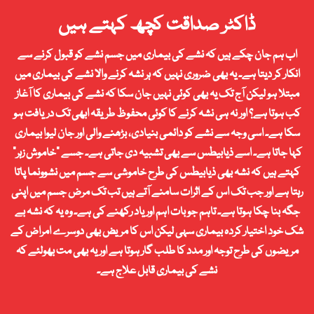
ڈاکٹر صداقت کچھ کہتے ہیں
اب ہم جان چکے ہیں کہ نشے کی بیماری میں جسم نشے کو قبول کرنے سے
انکار کر دیتا ہے۔ یہ بھی ضروری نہیں کہ ہر نشہ کرنے والا نشے کی بیماری میں
مبتلا ہو لیکن آج تک یہ بھی کوئی نہیں جان سکا کہ نشے کی بیماری کا آغاز
کب ہوتا ہے؟ اور نہ ہی نشہ کرنے کا کوئی محفوظ طریقہ ابھی تک دریافت ہو
سکا ہے۔ اسی وجہ سے نشے کو دائمی بنیادی، بڑھنے والی اور جان لیوا بیماری
کہا جاتا ہے۔ اسے ذیابیطس سے بھی تشبیہ دی جاتی ہے۔ جسے “خاموش زہر”
کہتے ہیں کہ نشہ بھی ذیابیطس کی طرح خاموشی سے جسم میں نشوونما پاتا
رہتا ہے اور جب تک اس کے اثرات سامنے آتے ہیں تب تک مرض جسم میں اپنی
جگہ بنا چکا ہوتا ہے۔ تاہم جو بات اہم اور یاد رکھنے کی ہے۔ وہ یہ کہ نشہ بے
شک خود اختیار کردہ بیماری سہی لیکن اس کا مریض بھی دوسرے امراض کے
مریضوں کی طرح توجہ اور مدد کا طلب گار ہوتا ہے اور یہ بھی مت بھولئے کہ
نشے کی بیماری قابل علاج ہے۔