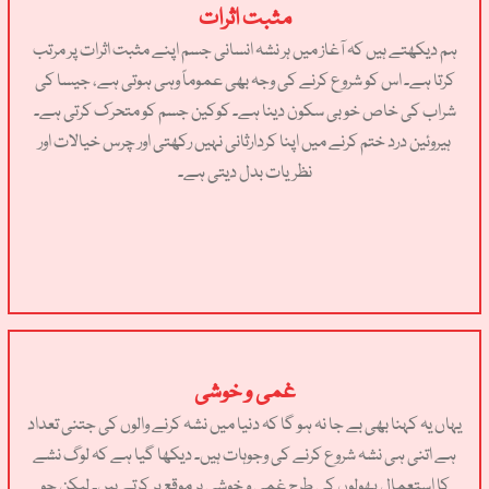
مثبت اثرات
ہم دیکھتے ہیں کہ آغاز میں ہر نشہ انسانی جسم اپنے مثبت اثرات پر مرتب
کرتا ہے۔ اس کو شروع کرنے کی وجہ بھی عموماً وہی ہوتی ہے، جیسا کی
شراب کی خاص خوبی سکون دینا ہے۔ کوکین جسم کو متحرک کرتی ہے۔
ہیروئین درد ختم کرنے میں اپنا کردارثانی نہیں رکھتی اور چرس خیالات اور
نظریات بدل دیتی ہے۔
غمی و خوشی
یہاں یہ کہنا بھی بے جا نہ ہو گا کہ دنیا میں نشہ کرنے والوں کی جتنی تعداد
ہے اتنی ہی نشہ شروع کرنے کی وجوہات ہیں۔ دیکھا گیا ہے کہ لوگ نشے
کا استعمال پھولوں کی طرح غمی و خوشی ہر موقع پر کرتے ہیں۔ لیکن جو