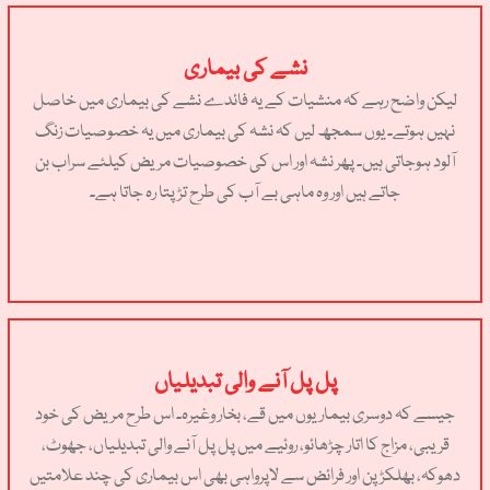
نشے کی بیماری
لیکن واضح رہے کہ منشیات کے یہ فائدے نشے کی بیماری میں خاصل
نہیں ہوتے۔ یوں سمجھ لیں کہ نشہ کی بیماری میں یہ خصوصیات زنگ
آلود ہوجاتی ہیں۔ پھر نشہ اور اس کی خصوصیات مریض کیلئے سراب بن
جاتے ہیں اور وہ ماہی بے آب کی طرح تڑپتا رہ جاتا ہے۔
پل پل آنے والی تبدیلیاں
جیسے کہ دوسری بیماریوں میں قے، بخار وغیرہ۔ اس طرح مریض کی خود
قریبی، مزاج کا اتار چڑھائو، روئیے میں پل پل آنے والی تبدیلیاں، جھوٹ،
دھوکہ، بھلکڑپن اور فرائض سے لاپرواہی بھی اس بیماری کی چند علامتیں