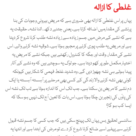
غلطی کا ازالہ
یہاں پر اس غلطی کا ازالہ بھی ضروری ہے کہ مریض بیرونی وجوہات کی بنا
پرنشے کی مقدارمیں اضافہ کرتا ہے۔ یعنی جتنے دکھ، اتنا نشہ۔ حقیقت یہ
ہے کہ نشے کے مرض میں جسم زیادہ سے زیادہ نشہ طلب کرنا شروع کر دیتا
ہے اور مریض یہ طلب پوری کرنے پر مجبور ہوتا ہے۔ شوقیہ نشہ کرنے والے، اس
نشے کی مقدار، وقت اور جگہ کا کنٹرول رکھتے ہیں جبکہ نشے کا مریض یہ
اختیار مکمل طورپر کھو دیتا ہے۔ جو لوگ یہ سوچتے ہیں کہ وہ نشے کے آثار
پیدا ہوتے ہی نشہ چھوڑ دیں گے، وہ شدید غلط فہمی کا شکار ہیں کیونکہ
کوئی بھی نشہ کرنے والا زندگی کے کسی بھی مرحلے پر آہستہ آہستہ یا ایک
دم نشے کا مریض بن سکتا ہے۔ جب تک اس کا اندازہ ہوتا ہے تب تک نشہ اس
کی پاوّں کی زنجیر بن چکا ہوتا ہے۔ اس بات کا تعین آج تک نہیں ہو سکا کہ
ایسا کب ہو گا؟
سائنسی تحقیق بس یہاں تک پہنچ سکی ہیں کہ جب کسی کا جسم نشہ قبول
کرنے سے پہلے اسے ضائع کرنا شروع کر دے تو مرض کی ابتدا ہے اور انتہا یہ