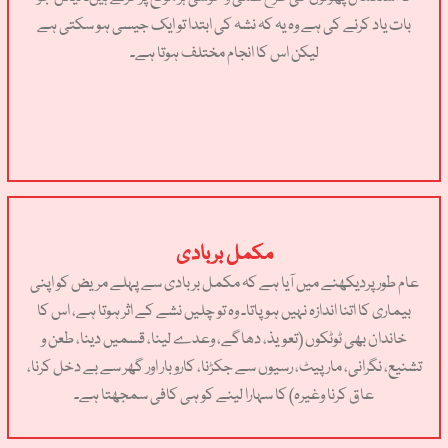
بات یاد کرنے کی ہے وہ یہ کہ نشہ کی ابتدا تو ایک جیسی ہو سکتی ہے
لیکن اس کا انجام مختلف ہوتا ہے۔
مکمل بربادی
عام طور پردیکھنے میں آیا ہے کہ مکمل بربادی سے پہلے مریض کو اپنی
بیماری کا اتنا اندازہ نہیں ہو پاتا۔ وہ تو چلیں نشے کے اثر ہوتا ہے، اس کا
خاندان بھی ٹوٹکوں (تعویذ، دھاگے، وعدے لینا، قسمیں دینا، طعن و
تشنیع، نگرانی، مارپیٹ، رسیوں سے جکڑنا، کاروبار اور گھر سے بے دخل کرنا،
عاق کرنا وغیرہ) کا سہارا لینے کو ہی کافی سمجھتا ہے۔