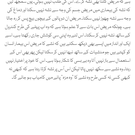
ہے کہ مریض کتنا بھی نشہ کرے، اس کی طلب نہیں ہوتی۔ یوں سمجھ لیں
کہ نشہ کی بیماری میں مریض جسم کی وجہ سے نشہ نہیں سکتا اور دماغ کی
وجہ سے نشہ چھوڑ نہیں سکتا۔ مریض ان دو پاٹوں کے بیچوں بیچ پس کر رہ جاتا
ہے۔ چونکہ مریض اس بات سے لا علم ہوتا ہے کہ وہ اب پہلے کی طرح کنٹرول
کے ساتھ نشہ نہیں کر سکتا۔ اس لئے وہ اپنی سی کوشش جاری رکھتا ہے۔ اسے
ایک اور انداز میں ایسے بھی دیکھ سکتے ہیں کہ نشے کا مریض اس بیمار انسان
کو کہتے ہیں جو منشیات کے ساتھ نبھا نہیں کر سکتا لیکن پھر بھی اس کے
استعمال سے باز نہیں آتا وہ بے بسی کا شکار ہوتا ہے۔ اس کا خود پر اختیار نہیں
رہتا۔ وہ نشے سے سکھ نہیں پاتا لیکن اس آس پر نشہ کرتا رہتا ہے کہ کبھی نہ
کبھی کسی نہ کسی طرح وہ نشے کا “وہ مزہ” پانے میں کامیاب ہو جائے گا۔